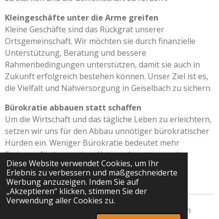
Kleingeschäfte unter die Arme greifen
Kleine Geschäfte sind das Rückgrat unserer
Ortsgemeinschaft. Wir möchten sie durch finanzielle
Unterstützung, Beratung und bessere
Rahmenbedingungen unterstützen, damit sie auch in
Zukunft erfolgreich bestehen können. Unser Ziel ist es,
die Vielfalt und Nahversorgung in Geiselbach zu sichern.
Bürokratie abbauen statt schaffen
Um die Wirtschaft und das tägliche Leben zu erleichtern,
setzen wir uns für den Abbau unnötiger bürokratischer
Hürden ein. Weniger Bürokratie bedeutet mehr
Freiraum für Innovation, Unternehmertum und
Diese Website verwendet Cookies, um Ihr
bürgerliches Engagement. Wir wollen Prozesse
Erlebnis zu verbessern und maßgeschneiderte
vereinfachen und effizienter gestalten.
Werbung anzuzeigen. Indem Sie auf
„Akzeptieren“ klicken, stimmen Sie der
Verwendung aller Cookies zu.
© 2025 - 2026 Freie Wähler Geiselbach-Omersbach